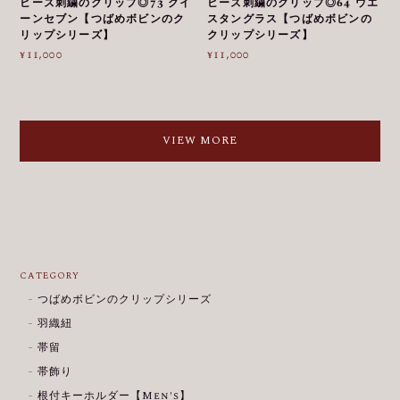
ビーズ刺繍のクリップ◎73 クイ
ビーズ刺繍のクリップ◎64 ウエ
ーンセブン【つばめボビンのク
スタングラス【つばめボビンの
リップシリーズ】
クリップシリーズ】
¥11,000
¥11,000
VIEW MORE
CATEGORY
つばめボビンのクリップシリーズ
羽織紐
帯留
帯飾り
根付キーホルダー【Men's】