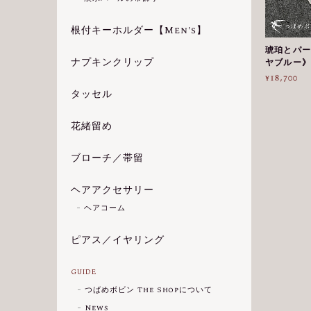
根付キーホルダー【Men's】
琥珀とパー
ナプキンクリップ
ヤブルー》
¥18,700
タッセル
花緒留め
ブローチ／帯留
ヘアアクセサリー
ヘアコーム
ピアス／イヤリング
GUIDE
つばめボビン The Shopについて
News