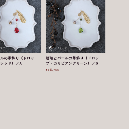
ールの帯飾り《ドロッ
琥珀とパールの帯飾り《ドロッ
レッド》／A
プ・カリビアングリーン》／B
¥18,700