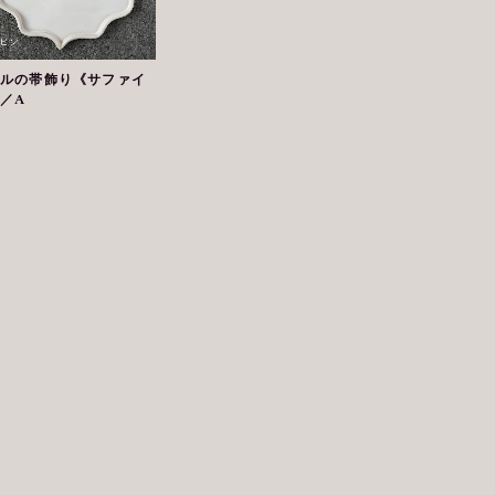
ルの帯飾り《サファイ
／A