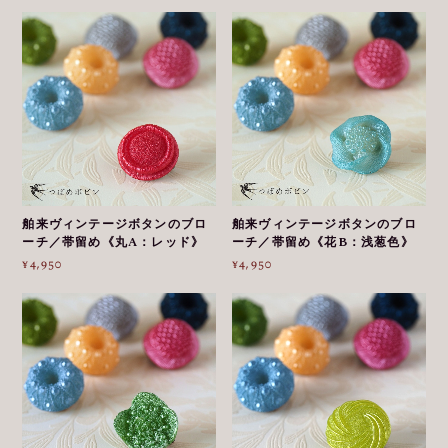
舶来ヴィンテージボタンのブロ
舶来ヴィンテージボタンのブロ
ーチ／帯留め《丸A：レッド》
ーチ／帯留め《花B：浅葱色》
¥4,950
¥4,950