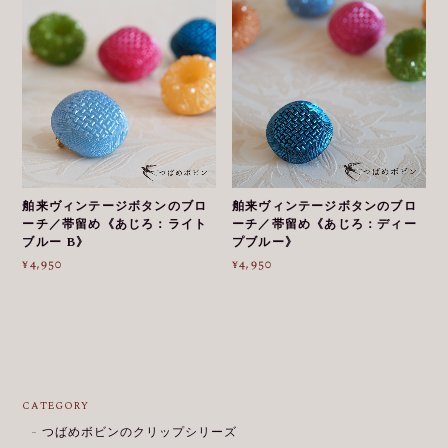
舶来ヴィンテージボタンのブロ
舶来ヴィンテージボタンのブロ
ーチ／帯留め《あじろ：ライト
ーチ／帯留め《あじろ：ディー
ブルー B》
プブルー》
¥4,950
¥4,950
CATEGORY
つばめボビンのクリップシリーズ