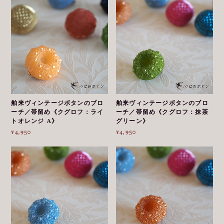
舶来ヴィンテージボタンのブロ
舶来ヴィンテージボタンのブロ
ーチ／帯留め《クグロフ：ライ
ーチ／帯留め《クグロフ：抹茶
トオレンジ A》
グリーン》
¥4,950
¥4,950