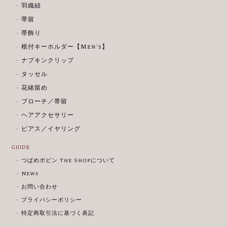
羽織紐
帯留
帯飾り
根付キーホルダー【Men's】
ナプキンクリップ
タッセル
花緒留め
ブローチ／帯留
ヘアアクセサリー
ピアス／イヤリング
GUIDE
つばめボビン The Shopについて
News
お問い合わせ
プライバシーポリシー
特定商取引法に基づく表記