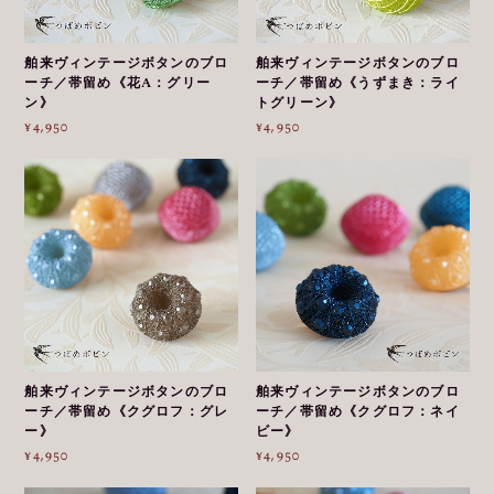
舶来ヴィンテージボタンのブロ
舶来ヴィンテージボタンのブロ
ーチ／帯留め《花A：グリー
ーチ／帯留め《うずまき：ライ
ン》
トグリーン》
¥4,950
¥4,950
舶来ヴィンテージボタンのブロ
舶来ヴィンテージボタンのブロ
ーチ／帯留め《クグロフ：グレ
ーチ／帯留め《クグロフ：ネイ
ー》
ビー》
¥4,950
¥4,950