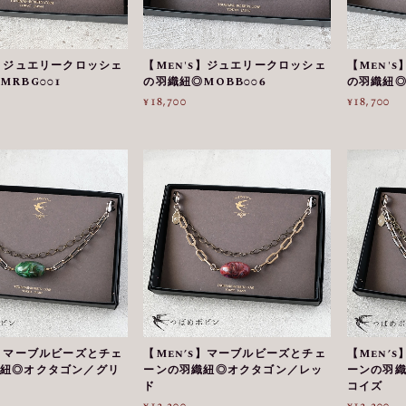
s】ジュエリークロッシェ
【Men's】ジュエリークロッシェ
【Men'
MRBG001
の羽織紐◎MOBB006
の羽織紐◎
¥18,700
¥18,700
s】マーブルビーズとチェ
【Men’s】マーブルビーズとチェ
【Men’
紐◎オクタゴン／グリ
ーンの羽織紐◎オクタゴン／レッ
ーンの羽
ド
コイズ