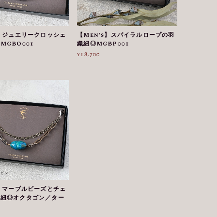
s】ジュエリークロッシェ
【Men's】スパイラルロープの羽
MGBO001
織紐◎MGBP001
¥18,700
s】マーブルビーズとチェ
織紐◎オクタゴン／ター