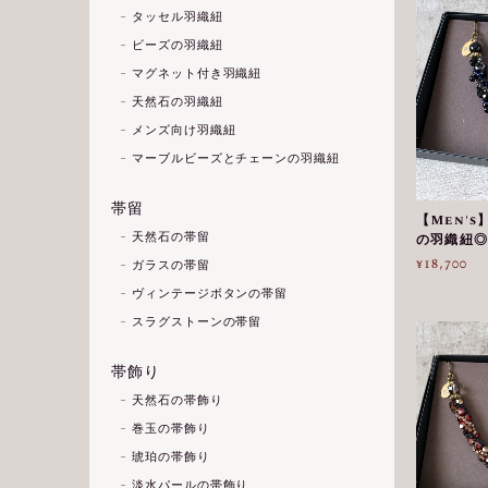
タッセル羽織紐
ビーズの羽織紐
マグネット付き羽織紐
天然石の羽織紐
メンズ向け羽織紐
マーブルビーズとチェーンの羽織紐
帯留
【Men'
天然石の帯留
の羽織紐◎
¥18,700
ガラスの帯留
ヴィンテージボタンの帯留
スラグストーンの帯留
帯飾り
天然石の帯飾り
巻玉の帯飾り
琥珀の帯飾り
淡水パールの帯飾り