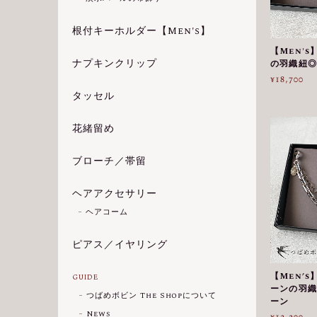
根付キーホルダー【Men's】
【Men'
ナプキンクリップ
の羽織紐◎
¥18,700
タッセル
花緒留め
ブローチ／帯留
ヘアアクセサリー
ヘアコーム
ピアス／イヤリング
【Men’
GUIDE
ーンの羽織
つばめボビン The Shopについて
ーン
News