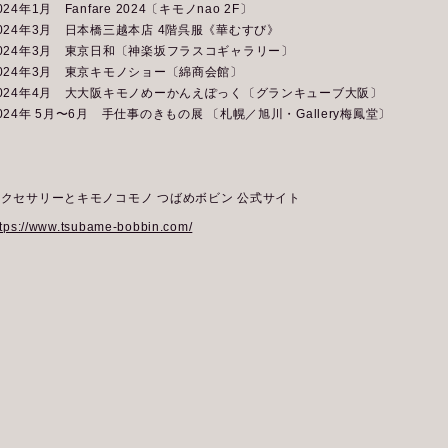
024年1月 Fanfare 2024〔キモノnao 2F〕
024年3月 日本橋三越本店 4階呉服《華むすび》
024年3月 東京日和〔神楽坂フラスコギャラリー〕
024年3月 東京キモノショー〔綿商会館〕
024年4月 大大阪キモノめーかんえぽっく〔グランキューブ大阪〕
024年 5月〜6月 手仕事のきもの展 〔札幌／旭川・Gallery梅鳳堂〕
アクセサリーとキモノコモノ つばめボビン 公式サイト
ttps://www.tsubame-bobbin.com/