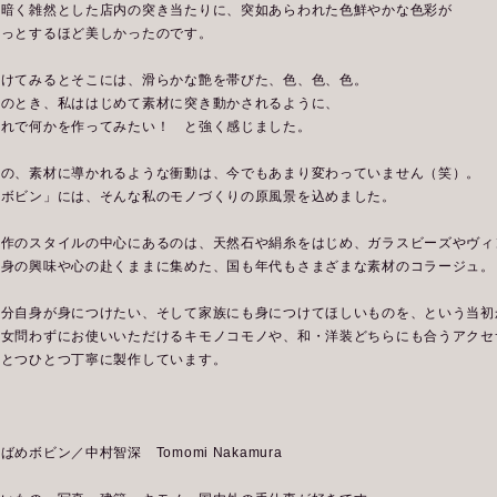
薄暗く雑然とした店内の突き当たりに、突如あらわれた色鮮やかな色彩が
はっとするほど美しかったのです。
開けてみるとそこには、滑らかな艶を帯びた、色、色、色。
そのとき、私ははじめて素材に突き動かされるように、
これで何かを作ってみたい！ と強く感じました。
この、素材に導かれるような衝動は、今でもあまり変わっていません（笑）。
「ボビン」には、そんな私のモノづくりの原風景を込めました。
製作のスタイルの中心にあるのは、天然石や絹糸をはじめ、ガラスビーズやヴィ
自身の興味や心の赴くままに集めた、国も年代もさまざまな素材のコラージュ。
自分自身が身につけたい、そして家族にも身につけてほしいものを、という当初
男女問わずにお使いいただけるキモノコモノや、和・洋装どちらにも合うアクセ
ひとつひとつ丁寧に製作しています。
＊
ばめボビン／中村智深 Tomomi Nakamura
・