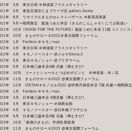
021年 3月 東京日和 ＠神楽坂フラスコギャラリー
021年 3月 東急百貨店たまプラーザ店 gallery Doma
021年 8月 リサイクルきものセレクトバザール ＠新宿高島屋
2021年 9月〜期間限定 阪急うめだ本店《きものこんしゃす》にてお取扱い
021年 10月《GOOD FOR THE FUTURE》阪急うめだ本店 11階 コトコトス
021年 10月 きものサローネ2021＠東京国際フォーラム
022年 1月 Fanfare ＠キモノnao
022年 3月 東京日和 ＠神楽坂フラスコギャラリー
022年 4月 キモノイースター @メルサGinza-2
022年 5月 東京キモノショー @プラザマーム
022年 9月 日本橋三越本店4階 呉服《華むすび》
022年 10月 コートとショールとつばめボビンと ＠神楽坂・木ノ花
022年 11月 きものサローネ2022 @東京国際フォーラム
022年 12月 ISETANキモノエル2022 @伊勢丹新宿本店 7階 呉服〜期間限
023年 1月 Fanfare ＠キモノnao
023年 3月 日本橋三越本店 4階呉服《華むすび》
023年 3月 東京キモノショー ＠綿商会館
023年 4月 キモノイースター @日本橋プラザビル
023年 9月 日本橋三越本店4階 呉服《華むすび》
023年 10月 「銀座のきもの」市@松屋銀座
023年 11月 きものサローネ2023 @東京国際フォーラム