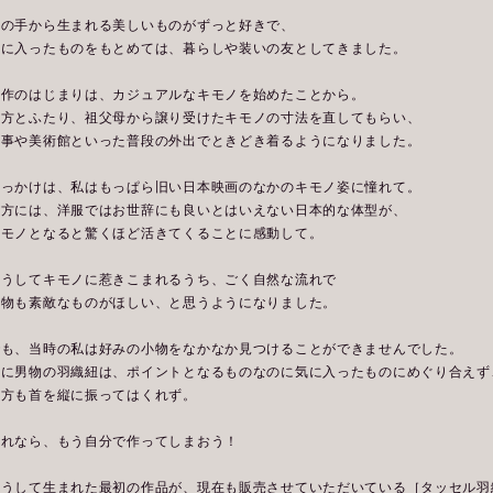
人の手から生まれる美しいものがずっと好きで、
気に入ったものをもとめては、暮らしや装いの友としてきました。
創作のはじまりは、カジュアルなキモノを始めたことから。
相方とふたり、祖父母から譲り受けたキモノの寸法を直してもらい、
食事や美術館といった普段の外出でときどき着るようになりました。
きっかけは、私はもっぱら旧い日本映画のなかのキモノ姿に憧れて。
相方には、洋服ではお世辞にも良いとはいえない日本的な体型が、
キモノとなると驚くほど活きてくることに感動して。
そうしてキモノに惹きこまれるうち、ごく自然な流れで
小物も素敵なものがほしい、と思うようになりました。
でも、当時の私は好みの小物をなかなか見つけることができませんでした。
特に男物の羽織紐は、ポイントとなるものなのに気に入ったものにめぐり合えず
相方も首を縦に振ってはくれず。
それなら、もう自分で作ってしまおう！
そうして生まれた最初の作品が、現在も販売させていただいている［タッセル羽