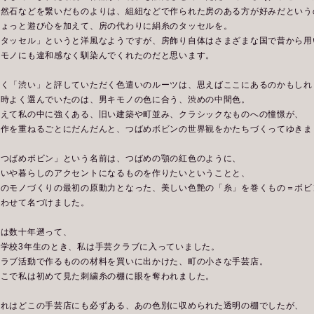
天然石などを繋いだものよりは、組紐などで作られた房のある方が好みだという
ちょっと遊び心を加えて、房の代わりに絹糸のタッセルを。
「タッセル」というと洋風なようですが、房飾り自体はさまざまな国で昔から用
キモノにも違和感なく馴染んでくれたのだと思います。
よく「渋い」と評していただく色遣いのルーツは、思えばここにあるのかもしれ
当時よく選んでいたのは、男キモノの色に合う、渋めの中間色。
加えて私の中に強くある、旧い建築や町並み、クラシックなものへの憧憬が、
製作を重ねるごとにだんだんと、つばめボビンの世界観をかたちづくってゆきま
「つばめボビン」という名前は、つばめの顎の紅色のように、
装いや暮らしのアクセントになるものを作りたいということと、
私のモノづくりの最初の原動力となった、美しい色艶の「糸」を巻くもの＝ボビ
合わせて名づけました。
話は数十年遡って、
小学校3年生のとき、私は手芸クラブに入っていました。
クラブ活動で作るものの材料を買いに出かけた、町の小さな手芸店。
そこで私は初めて見た刺繍糸の棚に眼を奪われました。
それはどこの手芸店にも必ずある、あの色別に収められた透明の棚でしたが、