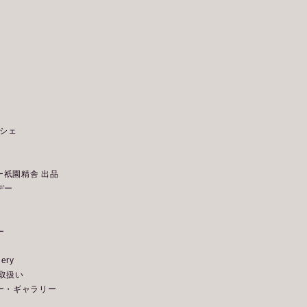
ルシェ
リー祇園精舎 出品
デー
ー
ery
お取扱い
イデー・ギャラリー