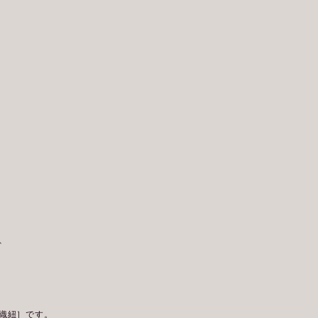
、
織紐］です。