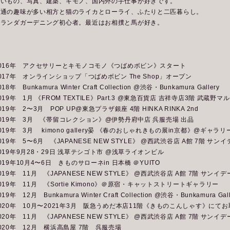
旧いもの、写真、建築、キモノ、国内外の手仕事が好きです。
共通の趣味が多い相方と猫のライカとローライ、ふたりと二匹暮らし。
ベランダガーデニング初心者。最近はお相撲と馬が好き。
＊
2016年 アクセサリーとキモノコモノ《つばめボビン》スタート
017年 オンラインショップ「つばめボビン The Shop」オープン
018年 Bunkamura Winter Craft Collection @渋谷・Bunkamura Gallery
019年 1月 《FROM TEXTILE》Part.3 @東急百貨店 吉祥寺店3階 武蔵野マ
019年 2〜3月 POP UP@東急プラザ銀座 4階 HINKA RINKA 2nd
019年 3月 《帯留コレクション》@伊勢丹府中店 呉服売場 出品
019年 3月 kimono gallery晏 《春のおしゃれきもの展in京都》@ギャラ
019年 5〜6月 《JAPANESE NEW STYLE》 @西武渋谷店 A館 7階 サンイ
019年9月28・29日 浅草テシゴト市 @浅草ライオンビル
019年10月4〜6日 きものサローネin 日本橋 ＠YUITO
019年 11月 《JAPANESE NEW STYLE》 @西武渋谷店 A館 7階 サンイデ
019年 11月 《Sortie Kimono》＠原宿・キャットストリートギャラリー
019年 12月 Bunkamura Winter Craft Collection @渋谷・Bunkamura Gall
020年 10月〜2021年3月 阪急うめだ本店11階《きものこんしゃす》にて
020年 11月 《JAPANESE NEW STYLE》 @西武渋谷店 A館 7階 サン
020年 12月 横浜高島屋 7階 呉服売場