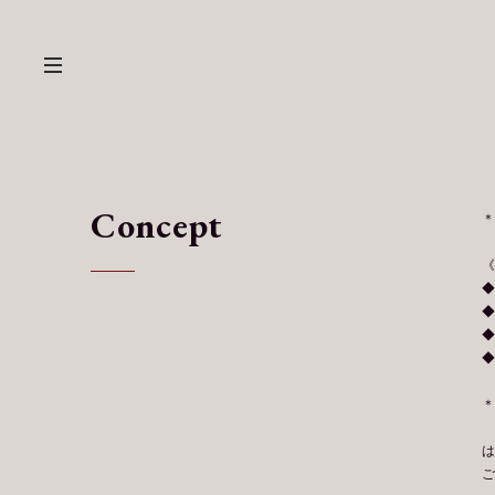
Concept
＊
◆
◆
◆
◆