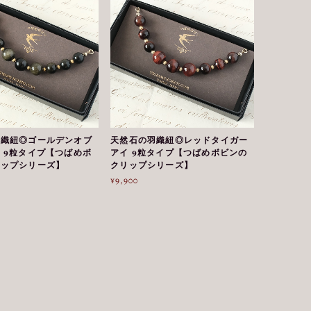
羽織紐◎ゴールデンオブ
天然石の羽織紐◎レッドタイガー
 9粒タイプ【つばめボ
アイ 9粒タイプ【つばめボビンの
リップシリーズ】
クリップシリーズ】
¥9,900