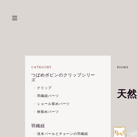
Home
CATEGORY
つばめボビンのクリップシリー
ズ
クリップ
天
羽織紐パーツ
ショール留めパーツ
袂留めパーツ
羽織紐
淡水パールとチェーンの羽織紐