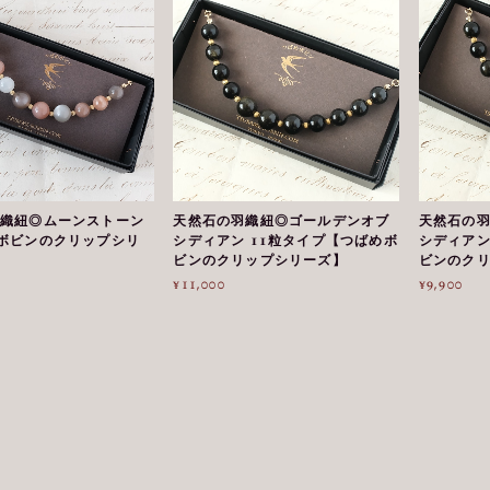
織紐◎ムーンストーン
天然石の羽織紐◎ゴールデンオブ
天然石の
ボビンのクリップシリ
シディアン 11粒タイプ【つばめボ
シディアン
ビンのクリップシリーズ】
ビンのク
¥11,000
¥9,900