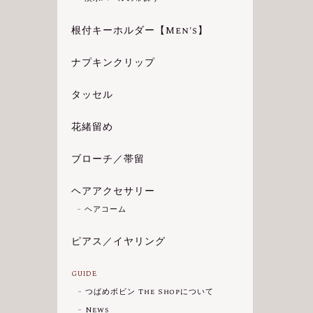
根付キーホルダー【Men's】
ナプキンクリップ
タッセル
花緒留め
ブローチ／帯留
ヘアアクセサリー
ヘアコーム
ピアス／イヤリング
GUIDE
つばめボビン The Shopについて
News