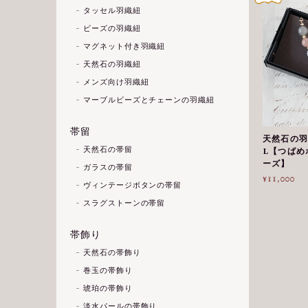
タッセル羽織紐
ビーズの羽織紐
マグネット付き羽織紐
天然石の羽織紐
メンズ向け羽織紐
マーブルビーズとチェーンの羽織紐
帯留
天然石の羽
天然石の帯留
L【つばめ
ーズ】
ガラスの帯留
¥11,000
ヴィンテージボタンの帯留
スラグストーンの帯留
帯飾り
天然石の帯飾り
巻玉の帯飾り
琥珀の帯飾り
淡水パールの帯飾り