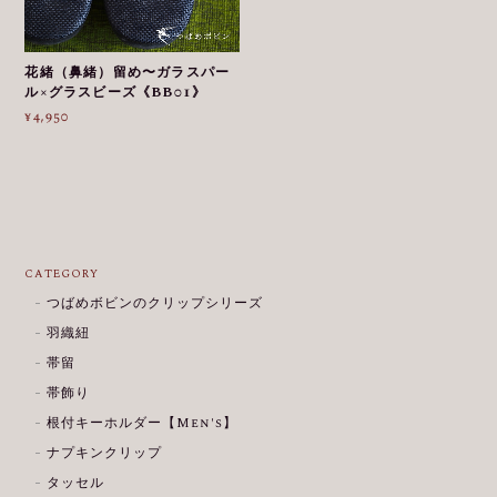
花緒（鼻緒）留め〜ガラスパー
ル×グラスビーズ《BB01》
¥4,950
CATEGORY
つばめボビンのクリップシリーズ
羽織紐
帯留
帯飾り
根付キーホルダー【Men's】
ナプキンクリップ
タッセル