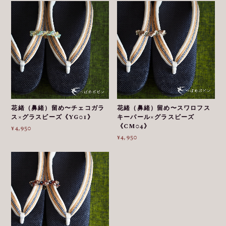
花緒（鼻緒）留め〜チェコガラ
花緒（鼻緒）留め〜スワロフス
ス×グラスビーズ《YG01》
キーパール×グラスビーズ
《CM04》
¥4,950
¥4,950