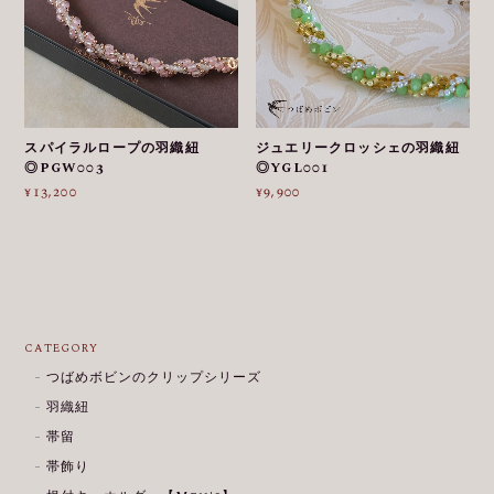
スパイラルロープの羽織紐
ジュエリークロッシェの羽織紐
◎PGW003
◎YGL001
¥13,200
¥9,900
CATEGORY
つばめボビンのクリップシリーズ
羽織紐
帯留
帯飾り