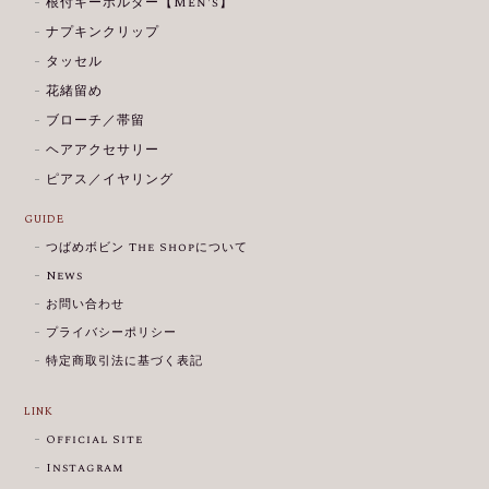
根付キーホルダー【Men's】
ナプキンクリップ
タッセル
花緒留め
ブローチ／帯留
ヘアアクセサリー
ピアス／イヤリング
GUIDE
つばめボビン The Shopについて
News
お問い合わせ
プライバシーポリシー
特定商取引法に基づく表記
LINK
Official Site
Instagram