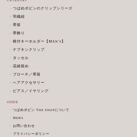
CATEGORY
つばめボビンのクリップシリーズ
羽織紐
帯留
帯飾り
根付キーホルダー【Men's】
ナプキンクリップ
タッセル
花緒留め
ブローチ／帯留
ヘアアクセサリー
ピアス／イヤリング
GUIDE
つばめボビン The Shopについて
News
お問い合わせ
プライバシーポリシー