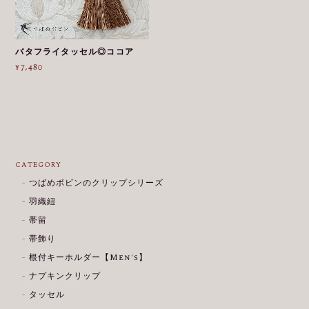
バタフライタッセル◎ココア
¥7,480
CATEGORY
つばめボビンのクリップシリーズ
羽織紐
帯留
帯飾り
根付キーホルダー【Men's】
ナプキンクリップ
タッセル