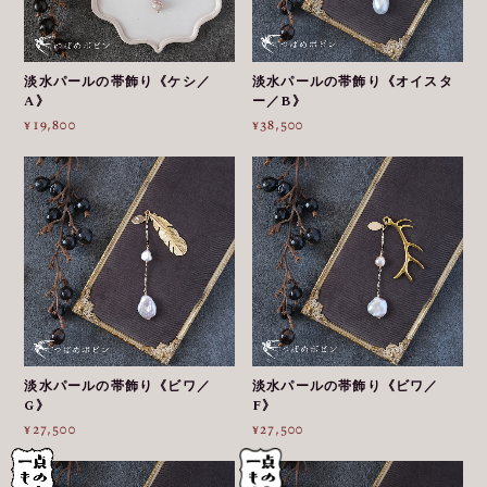
淡水パールの帯飾り《ケシ／
淡水パールの帯飾り《オイスタ
A》
ー／B》
¥19,800
¥38,500
淡水パールの帯飾り《ビワ／
淡水パールの帯飾り《ビワ／
G》
F》
¥27,500
¥27,500