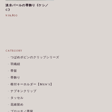
淡水パールの帯飾り《ケシ／
C》
¥19,800
CATEGORY
つばめボビンのクリップシリーズ
羽織紐
帯留
帯飾り
根付キーホルダー【Men's】
ナプキンクリップ
タッセル
花緒留め
ブローチ／帯留