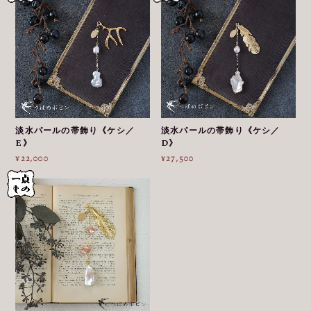
淡水パールの帯飾り《ケシ／
淡水パールの帯飾り《ケシ／
E》
D》
¥22,000
¥27,500