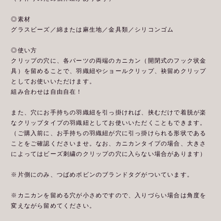
◎素材
グラスビーズ／綿または麻生地／金具類／シリコンゴム
◎使い方
クリップの穴に、各パーツの両端のカニカン（開閉式のフック状金
具）を留めることで、羽織紐やショールクリップ、袂留めクリップ
としてお使いいただけます。
組み合わせは自由自在！
また、穴にお手持ちの羽織紐を引っ掛ければ、挟むだけで着脱が楽
なクリップタイプの羽織紐としてお使いいただくこともできます。
（ご購入前に、お手持ちの羽織紐が穴に引っ掛けられる形状である
ことをご確認くださいませ。なお、カニカンタイプの場合、大きさ
によってはビーズ刺繍のクリップの穴に入らない場合があります）
※片側にのみ、つばめボビンのブランドタグがついています。
※カニカンを留める穴が小さめですので、入りづらい場合は角度を
変えながら留めてください。