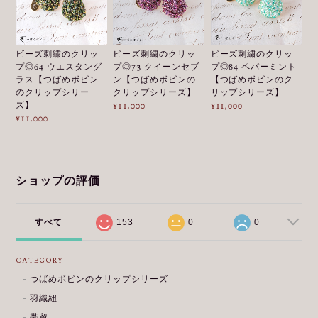
ビーズ刺繍のクリッ
ビーズ刺繍のクリッ
ビーズ刺繍のクリッ
プ◎64 ウエスタング
プ◎73 クイーンセブ
プ◎84 ペパーミント
ラス【つばめボビン
ン【つばめボビンの
【つばめボビンのク
のクリップシリー
クリップシリーズ】
リップシリーズ】
ズ】
¥11,000
¥11,000
¥11,000
ショップの評価
すべて
153
0
0
CATEGORY
つばめボビンのクリップシリーズ
羽織紐
帯留