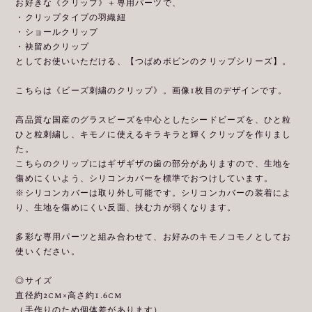
お好きな《クリップ》＋専用パーツで、
・クリップタイプの羽織紐
・ショールクリップ
・袂留めクリップ
としてお使いいただける、【つばめボビンのクリップシリーズ】。
こちらは《ビーズ刺繍のクリップ》。画像1枚目のデザインです。
高品質な国産のグラスビーズを中心としたシードビーズを、ひと粒
ひと粒刺繍し、キモノに使えるキラキラと輝くクリップを作りまし
た。
こちらのクリップにはギザギザの歯の部分がありますので、生地を
傷めにくいよう、シリコンカバーを標準でおつけしています。
※シリコンカバーは取り外し可能です。シリコンカバーの装着によ
り、生地を傷めにくい反面、挟む力が弱くなります。
多彩な専用パーツと組み合わせて、お好みのキモノコモノとしてお
使いください。
◎サイズ
直径約2cm×高さ約1.6cm
（手作りのため個体差があります）