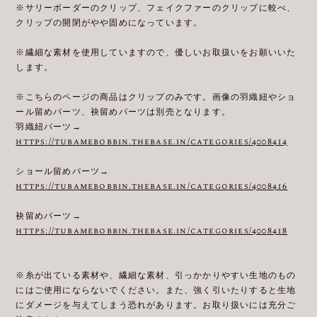
※サリーボーダーのクリップ、フェイクファーのクリップに較べ、
クリップの開閉がやや固めになっています。
※繊細な素材を使用していますので、優しいお取扱いをお願いいた
します。
※こちらのページの商品はクリップのみです。画像の羽織紐やショ
ール留めパーツ、袂留めパーツは別売となります。
羽織紐パーツ→
https://tubamebobbin.thebase.in/categories/4008414
ショール留めパーツ→
https://tubamebobbin.thebase.in/categories/4008416
袂留めパーツ→
https://tubamebobbin.thebase.in/categories/4008418
※糸が出ている素材や、繊細な素材、引っかかりやすい生地のもの
にはご使用にならないでください。また、強く引いたりすると生地
にダメージを与えてしまう恐れがあります。お取り扱いには充分ご