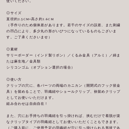
使いください。
◎サイズ
直径約2.5cm×高さ約1.6cm
（手作りのため個体差があります。若干のサイズの誤差、また刺繍
の凹凸により、多少丸の形がいびつになっているものもございま
す。ご了承くださいませ）
◎素材
サリーボーダー（インド製リボン）／くるみ金具（アルミ）／綿ま
たは麻生地／金具類
シリコンゴム（オプション選択の場合）
◎使い方
クリップの穴に、各パーツの両端のカニカン（開閉式のフック状金
具）を留めることで、羽織紐やショールクリップ、袂留めクリップ
としてお使いいただけます。
組み合わせは自由自在！
また、穴にお手持ちの羽織紐を引っ掛ければ、挟むだけで着脱が楽
なクリップタイプの羽織紐としてお使いいただくこともできます。
（ご購入前に、ご使用予定の羽織紐が穴に引っ掛けられる形状であ