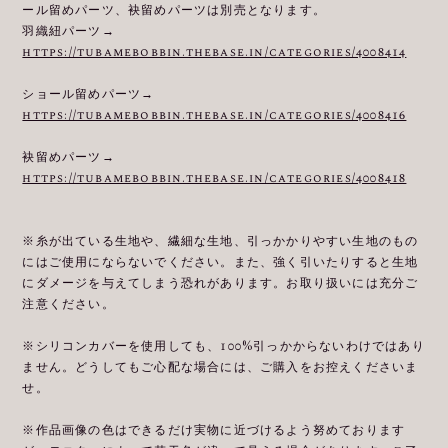
ール留めパーツ、袂留めパーツは別売となります。
羽織紐パーツ→
https://tubamebobbin.thebase.in/categories/4008414
ショール留めパーツ→
https://tubamebobbin.thebase.in/categories/4008416
袂留めパーツ→
https://tubamebobbin.thebase.in/categories/4008418
※糸が出ている生地や、繊細な生地、引っかかりやすい生地のもの
にはご使用にならないでください。また、強く引いたりすると生地
にダメージを与えてしまう恐れがあります。お取り扱いには充分ご
注意ください。
※シリコンカバーを使用しても、100%引っかからないわけではあり
ません。どうしてもご心配な場合には、ご購入をお控えくださいま
せ。
※作品画像の色はできるだけ実物に近づけるよう努めております