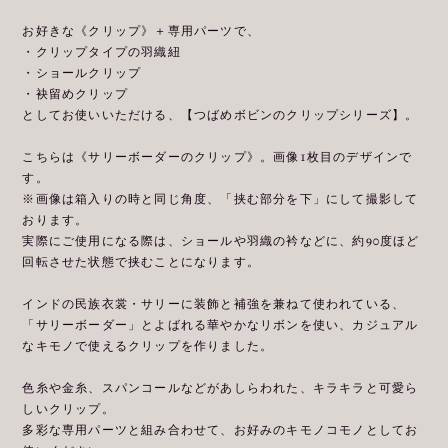
お好きな《クリップ》＋専用パーツで、
・クリップタイプの羽織紐
・ショールクリップ
・袂留めクリップ
としてお使いいただける、【つばめボビンのクリップシリーズ】。
こちらは《サリーボーダーのクリップ》。画像1枚目のデザインで
す。
※画像は箱入りの時と同じ角度、「挟む部分を下」にして撮影して
おります。
実際にご使用になる際は、ショールや羽織の衿などに、約90度ほど
回転させた状態で挟むことになります。
インドの民族衣裳・サリーに装飾と補強を兼ねて使われている、
「サリーボーダー」とよばれる華やかなリボンを使い、カジュアル
なキモノで使えるクリップを作りました。
色糸や金糸、スパンコールなどがあしらわれた、キラキラと可愛ら
しいクリップ。
多彩な専用パーツと組み合わせて、お好みのキモノコモノとしてお