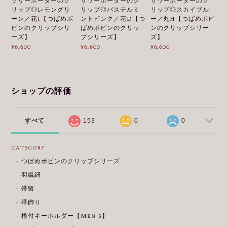
サリーボーダーのク
サリーボーダーのク
サリーボーダーのク
リップ◎レモングリ
リップ◎パステルミ
リップ◎スカイブル
ーン／花I【つばめボ
ントピンク／花D【つ
ー／丸H【つばめボビ
ビンのクリップシリ
ばめボビンのクリッ
ンのクリップシリー
ーズ】
プシリーズ】
ズ】
¥6,600
¥6,600
¥6,600
ショップの評価
すべて
153
0
0
CATEGORY
つばめボビンのクリップシリーズ
羽織紐
帯留
帯飾り
根付キーホルダー【Men's】