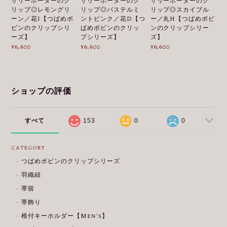
サリーボーダーのク
サリーボーダーのク
サリーボーダーのク
リップ◎レモングリ
リップ◎パステルミ
リップ◎スカイブル
ーン／花I【つばめボ
ントピンク／花D【つ
ー／丸H【つばめボビ
ビンのクリップシリ
ばめボビンのクリッ
ンのクリップシリー
ーズ】
プシリーズ】
ズ】
¥6,600
¥6,600
¥6,600
ショップの評価
すべて
153
0
0
CATEGORY
つばめボビンのクリップシリーズ
羽織紐
帯留
帯飾り
根付キーホルダー【Men's】