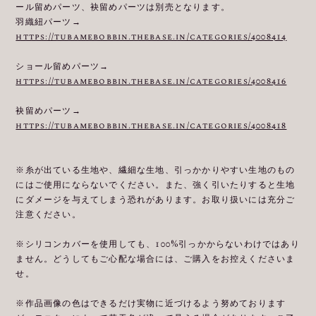
ール留めパーツ、袂留めパーツは別売となります。
羽織紐パーツ→
https://tubamebobbin.thebase.in/categories/4008414
ショール留めパーツ→
https://tubamebobbin.thebase.in/categories/4008416
袂留めパーツ→
https://tubamebobbin.thebase.in/categories/4008418
※糸が出ている生地や、繊細な生地、引っかかりやすい生地のもの
にはご使用にならないでください。また、強く引いたりすると生地
にダメージを与えてしまう恐れがあります。お取り扱いには充分ご
注意ください。
※シリコンカバーを使用しても、100%引っかからないわけではあり
ません。どうしてもご心配な場合には、ご購入をお控えくださいま
せ。
※作品画像の色はできるだけ実物に近づけるよう努めております