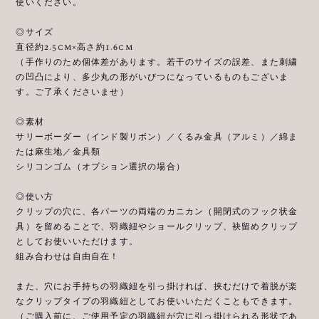
使いください。
◎サイズ
直径約2.5cm×高さ約1.6cm
（手作りのため個体差があります。若干のサイズの誤差、また刺繍
の凹凸により、多少丸の形がいびつになっているものもございま
す。ご了承くださいませ）
◎素材
サリーボーダー（インド製リボン）／くるみ金具（アルミ）／綿ま
たは麻生地／金具類
シリコンゴム（オプション選択の場合）
◎使い方
クリップの穴に、各パーツの両端のカニカン（開閉式のフック状金
具）を留めることで、羽織紐やショールクリップ、袂留めクリップ
としてお使いいただけます。
組み合わせは自由自在！
また、穴にお手持ちの羽織紐を引っ掛ければ、挟むだけで着脱が楽
なクリップタイプの羽織紐としてお使いいただくこともできます。
（ご購入前に、ご使用予定の羽織紐が穴に引っ掛けられる形状であ