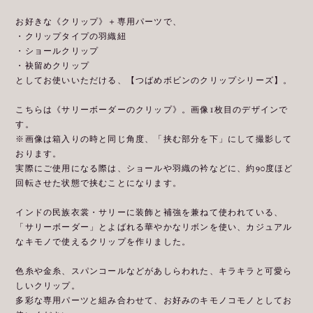
お好きな《クリップ》＋専用パーツで、
・クリップタイプの羽織紐
・ショールクリップ
・袂留めクリップ
としてお使いいただける、【つばめボビンのクリップシリーズ】。
こちらは《サリーボーダーのクリップ》。画像1枚目のデザインで
す。
※画像は箱入りの時と同じ角度、「挟む部分を下」にして撮影して
おります。
実際にご使用になる際は、ショールや羽織の衿などに、約90度ほど
回転させた状態で挟むことになります。
インドの民族衣裳・サリーに装飾と補強を兼ねて使われている、
「サリーボーダー」とよばれる華やかなリボンを使い、カジュアル
なキモノで使えるクリップを作りました。
色糸や金糸、スパンコールなどがあしらわれた、キラキラと可愛ら
しいクリップ。
多彩な専用パーツと組み合わせて、お好みのキモノコモノとしてお