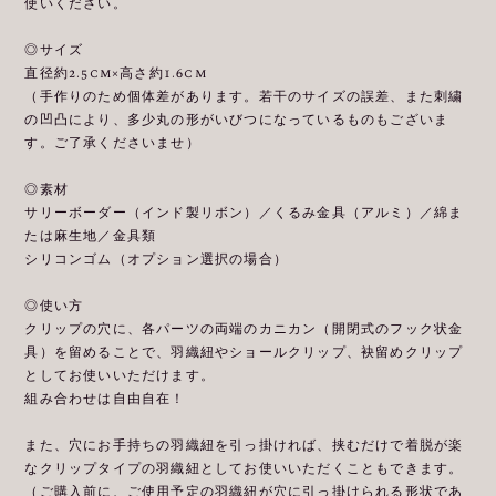
使いください。
◎サイズ
直径約2.5cm×高さ約1.6cm
（手作りのため個体差があります。若干のサイズの誤差、また刺繍
の凹凸により、多少丸の形がいびつになっているものもございま
す。ご了承くださいませ）
◎素材
サリーボーダー（インド製リボン）／くるみ金具（アルミ）／綿ま
たは麻生地／金具類
シリコンゴム（オプション選択の場合）
◎使い方
クリップの穴に、各パーツの両端のカニカン（開閉式のフック状金
具）を留めることで、羽織紐やショールクリップ、袂留めクリップ
としてお使いいただけます。
組み合わせは自由自在！
また、穴にお手持ちの羽織紐を引っ掛ければ、挟むだけで着脱が楽
なクリップタイプの羽織紐としてお使いいただくこともできます。
（ご購入前に、ご使用予定の羽織紐が穴に引っ掛けられる形状であ