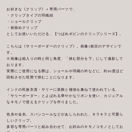
お好きな《クリップ》＋専用パーツで、
・クリップタイプの羽織紐
・ショールクリップ
・袂留めクリップ
としてお使いいただける、【つばめボビンのクリップシリーズ】。
こちらは《サリーボーダーのクリップ》。画像1枚目のデザインで
す。
※画像は箱入りの時と同じ角度、「挟む部分を下」にして撮影して
おります。
実際にご使用になる際は、ショールや羽織の衿などに、約90度ほど
回転させた状態で挟むことになります。
インドの民族衣裳・サリーに装飾と補強を兼ねて使われている、
「サリーボーダー」とよばれる華やかなリボンを使い、カジュアル
なキモノで使えるクリップを作りました。
色糸や金糸、スパンコールなどがあしらわれた、キラキラと可愛ら
しいクリップ。
多彩な専用パーツと組み合わせて、お好みのキモノコモノとしてお