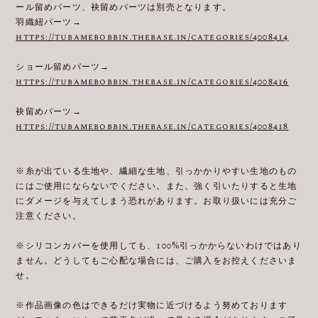
ール留めパーツ、袂留めパーツは別売となります。
羽織紐パーツ→
https://tubamebobbin.thebase.in/categories/4008414
ショール留めパーツ→
https://tubamebobbin.thebase.in/categories/4008416
袂留めパーツ→
https://tubamebobbin.thebase.in/categories/4008418
※糸が出ている生地や、繊細な生地、引っかかりやすい生地のもの
にはご使用にならないでください。また、強く引いたりすると生地
にダメージを与えてしまう恐れがあります。お取り扱いには充分ご
注意ください。
※シリコンカバーを使用しても、100%引っかからないわけではあり
ません。どうしてもご心配な場合には、ご購入をお控えくださいま
せ。
※作品画像の色はできるだけ実物に近づけるよう努めております