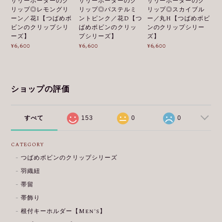
サリーボーダーのク
サリーボーダーのク
サリーボーダーのク
リップ◎レモングリ
リップ◎パステルミ
リップ◎スカイブル
ーン／花I【つばめボ
ントピンク／花D【つ
ー／丸H【つばめボビ
ビンのクリップシリ
ばめボビンのクリッ
ンのクリップシリー
ーズ】
プシリーズ】
ズ】
¥6,600
¥6,600
¥6,600
ショップの評価
すべて
153
0
0
CATEGORY
つばめボビンのクリップシリーズ
羽織紐
帯留
帯飾り
根付キーホルダー【Men's】