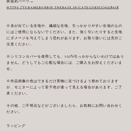
袂留めパーツ→
https://tubamebobbin.thebase.in/categories/4008418
※糸が出ている生地や、繊細な生地、引っかかりやすい生地のもの
にはご使用にならないでください。また、強く引いたりすると生地
にダメージを与えてしまう恐れがあります。お取り扱いには充分ご
注意ください。
※シリコンカバーを使用しても、100%引っかからないわけではあり
ません。どうしてもご心配な場合には、ご購入をお控えくださいま
せ。
※作品画像の色はできるだけ実物に近づけるよう努めております
が、モニターによって若干色が違って見える場合があります。ご了
承ください。
その他、ご不明点などがございましたら、お気軽にお問い合わせく
ださい。
ラッピング