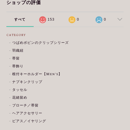
ショップの評価
すべて
153
0
0
CATEGORY
つばめボビンのクリップシリーズ
羽織紐
帯留
帯飾り
根付キーホルダー【Men's】
ナプキンクリップ
タッセル
花緒留め
ブローチ／帯留
ヘアアクセサリー
ピアス／イヤリング