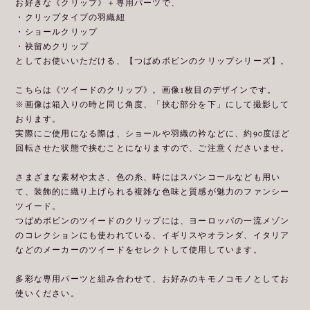
お好きな《クリップ》＋専用パーツで、
・クリップタイプの羽織紐
・ショールクリップ
・袂留めクリップ
としてお使いいただける、【つばめボビンのクリップシリーズ】。
こちらは《ツイードのクリップ》。画像1枚目のデザインです。
※画像は箱入りの時と同じ角度、「挟む部分を下」にして撮影して
おります。
実際にご使用になる際は、ショールや羽織の衿などに、約90度ほど
回転させた状態で挟むことになりますので、ご注意くださいませ。
さまざまな素材や太さ、色の糸、時にはスパンコールなども用い
て、装飾的に織り上げられる複雑な色味と質感が魅力のファンシー
ツイード。
つばめボビンのツイードのクリップには、ヨーロッパの一流メゾン
のコレクションにも使われている、イギリスやオランダ、イタリア
などのメーカーのツイードをセレクトして使用しています。
多彩な専用パーツと組み合わせて、お好みのキモノコモノとしてお
使いください。