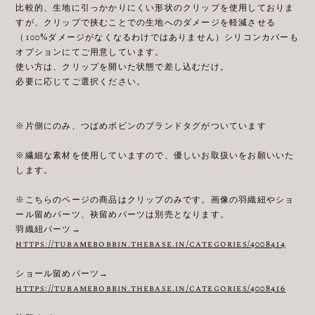
比較的、生地に引っかかりにくい形状のクリップを使用しておりま
すが、クリップで挟むことでの生地へのダメージを軽減させる
（100%ダメージがなくなるわけではありません）シリコンカバーも
オプションにてご用意しています。
使い方は、クリップを開いた状態で差し込むだけ。
必要に応じてご選択ください。
※片側にのみ、つばめボビンのブランドタグがついています
※繊細な素材を使用していますので、優しいお取扱いをお願いいた
します。
※こちらのページの商品はクリップのみです。画像の羽織紐やショ
ール留めパーツ、袂留めパーツは別売となります。
羽織紐パーツ→
https://tubamebobbin.thebase.in/categories/4008414
ショール留めパーツ→
https://tubamebobbin.thebase.in/categories/4008416