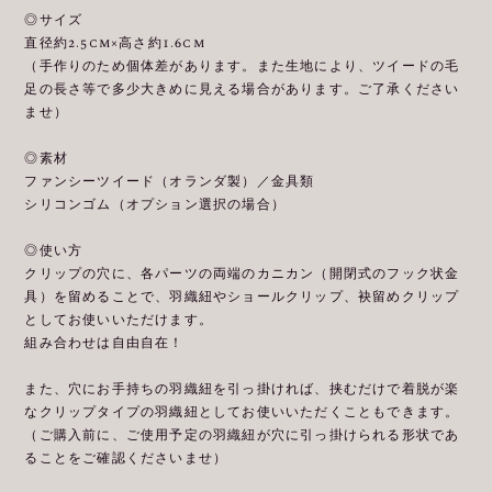
◎サイズ
直径約2.5cm×高さ約1.6cm
（手作りのため個体差があります。また生地により、ツイードの毛
足の長さ等で多少大きめに見える場合があります。ご了承ください
ませ）
◎素材
ファンシーツイード（オランダ製）／金具類
シリコンゴム（オプション選択の場合）
◎使い方
クリップの穴に、各パーツの両端のカニカン（開閉式のフック状金
具）を留めることで、羽織紐やショールクリップ、袂留めクリップ
としてお使いいただけます。
組み合わせは自由自在！
また、穴にお手持ちの羽織紐を引っ掛ければ、挟むだけで着脱が楽
なクリップタイプの羽織紐としてお使いいただくこともできます。
（ご購入前に、ご使用予定の羽織紐が穴に引っ掛けられる形状であ
ることをご確認くださいませ）