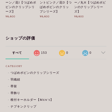
ーン／花I【つばめボ
ントピンク／花D【つ
ー／丸H【つばめボビ
ビンのクリップシリ
ばめボビンのクリッ
ンのクリップシリー
ーズ】
プシリーズ】
ズ】
¥6,600
¥6,600
¥6,600
ショップの評価
すべて
153
0
0
CATEGORY
つばめボビンのクリップシリーズ
羽織紐
帯留
帯飾り
根付キーホルダー【Men's】
ナプキンクリップ