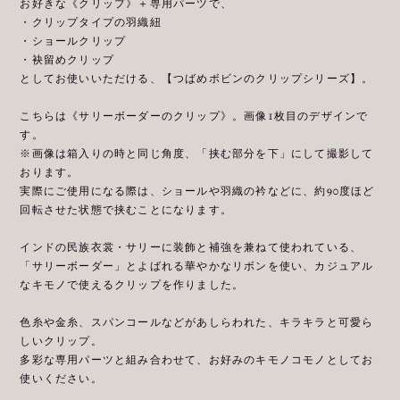
お好きな《クリップ》＋専用パーツで、
・クリップタイプの羽織紐
・ショールクリップ
・袂留めクリップ
としてお使いいただける、【つばめボビンのクリップシリーズ】。
こちらは《サリーボーダーのクリップ》。画像1枚目のデザインで
す。
※画像は箱入りの時と同じ角度、「挟む部分を下」にして撮影して
おります。
実際にご使用になる際は、ショールや羽織の衿などに、約90度ほど
回転させた状態で挟むことになります。
インドの民族衣裳・サリーに装飾と補強を兼ねて使われている、
「サリーボーダー」とよばれる華やかなリボンを使い、カジュアル
なキモノで使えるクリップを作りました。
色糸や金糸、スパンコールなどがあしらわれた、キラキラと可愛ら
しいクリップ。
多彩な専用パーツと組み合わせて、お好みのキモノコモノとしてお
使いください。