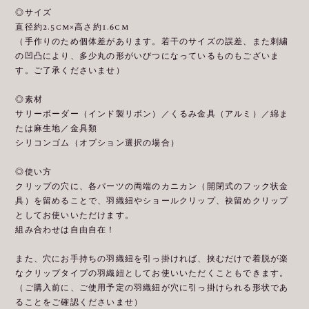
◎サイズ
直径約2.5cm×高さ約1.6cm
（手作りのため個体差があります。若干のサイズの誤差、また刺繍
の凹凸により、多少丸の形がいびつになっているものもございま
す。ご了承くださいませ）
◎素材
サリーボーダー（インド製リボン）／くるみ金具（アルミ）／綿ま
たは麻生地／金具類
シリコンゴム（オプション選択の場合）
◎使い方
クリップの穴に、各パーツの両端のカニカン（開閉式のフック状金
具）を留めることで、羽織紐やショールクリップ、袂留めクリップ
としてお使いいただけます。
組み合わせは自由自在！
また、穴にお手持ちの羽織紐を引っ掛ければ、挟むだけで着脱が楽
なクリップタイプの羽織紐としてお使いいただくこともできます。
（ご購入前に、ご使用予定の羽織紐が穴に引っ掛けられる形状であ
ることをご確認くださいませ）