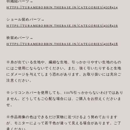
羽織紐パーツ→
https://tubamebobbin.thebase.in/categories/4008414
ショール留めパーツ→
https://tubamebobbin.thebase.in/categories/4008416
袂留めパーツ→
https://tubamebobbin.thebase.in/categories/4008418
※糸が出ている生地や、繊細な生地、引っかかりやすい生地のもの
にはご使用にならないでください。また、強く引いたりすると生地
にダメージを与えてしまう恐れがあります。お取り扱いには充分ご
注意ください。
※シリコンカバーを使用しても、100%引っかからないわけではあり
ません。どうしてもご心配な場合には、ご購入をお控えくださいま
せ。
※作品画像の色はできるだけ実物に近づけるよう努めております
が、モニターによって若干色が違って見える場合があります。ご了
承ください。