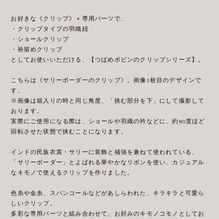
お好きな《クリップ》＋専用パーツで、
・クリップタイプの羽織紐
・ショールクリップ
・袂留めクリップ
としてお使いいただける、【つばめボビンのクリップシリーズ】。
こちらは《サリーボーダーのクリップ》。画像1枚目のデザインで
す。
※画像は箱入りの時と同じ角度、「挟む部分を下」にして撮影して
おります。
実際にご使用になる際は、ショールや羽織の衿などに、約90度ほど
回転させた状態で挟むことになります。
インドの民族衣裳・サリーに装飾と補強を兼ねて使われている、
「サリーボーダー」とよばれる華やかなリボンを使い、カジュアル
なキモノで使えるクリップを作りました。
色糸や金糸、スパンコールなどがあしらわれた、キラキラと可愛ら
しいクリップ。
多彩な専用パーツと組み合わせて、お好みのキモノコモノとしてお