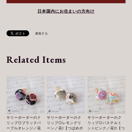
日本国内にお住まいの方向け
通報する
Related Items
サリーボーダーのク
サリーボーダーのク
サリーボーダーのク
リップ◎ブラックパ
リップ◎レモングリ
リップ◎パステルミ
ープルオレンジ／花
ーン／花I【つばめボ
ントピンク／花D【つ