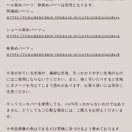
ール留めパーツ、袂留めパーツは別売となります。
羽織紐パーツ→
https://tubamebobbin.thebase.in/categories/4008414
ショール留めパーツ→
https://tubamebobbin.thebase.in/categories/4008416
袂留めパーツ→
https://tubamebobbin.thebase.in/categories/4008418
※糸が出ている生地や、繊細な生地、引っかかりやすい生地のもの
にはご使用にならないでください。また、強く引いたりすると生地
にダメージを与えてしまう恐れがあります。お取り扱いには充分ご
注意ください。
※シリコンカバーを使用しても、100%引っかからないわけではあり
ません。どうしてもご心配な場合には、ご購入をお控えくださいま
せ。
※作品画像の色はできるだけ実物に近づけるよう努めております