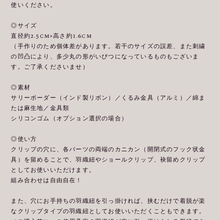
使いください。
◎サイズ
直径約2.5cm×高さ約1.6cm
（手作りのため個体差があります。若干のサイズの誤差、また刺繍
の凹凸により、多少丸の形がいびつになっているものもございま
す。ご了承くださいませ）
◎素材
サリーボーダー（インド製リボン）／くるみ金具（アルミ）／綿ま
たは麻生地／金具類
シリコンゴム（オプション選択の場合）
◎使い方
クリップの穴に、各パーツの両端のカニカン（開閉式のフック状金
具）を留めることで、羽織紐やショールクリップ、袂留めクリップ
としてお使いいただけます。
組み合わせは自由自在！
また、穴にお手持ちの羽織紐を引っ掛ければ、挟むだけで着脱が楽
なクリップタイプの羽織紐としてお使いいただくこともできます。