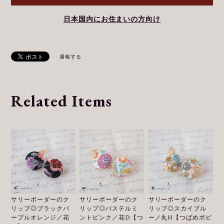
日本国内にお住まいの方向け
通報する
Related Items
サリーボーダーのク
サリーボーダーのク
サリーボーダーのク
リップ◎ブラックパ
リップ◎パステルミ
リップ◎スカイブル
ープルオレンジ／花
ントピンク／花D【つ
ー／丸H【つばめボビ