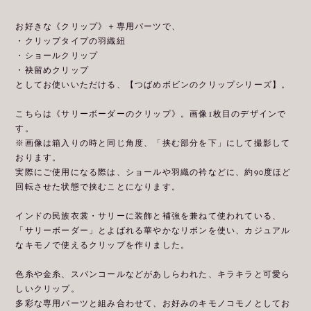
お好きな《クリップ》＋専用パーツで、
・クリップタイプの羽織紐
・ショールクリップ
・袂留めクリップ
としてお使いいただける、【つばめボビンのクリップシリーズ】。
こちらは《サリーボーダーのクリップ》。画像1枚目のデザインで
す。
※画像は箱入りの時と同じ角度、「挟む部分を下」にして撮影して
おります。
実際にご使用になる際は、ショールや羽織の衿などに、約90度ほど
回転させた状態で挟むことになります。
インドの民族衣裳・サリーに装飾と補強を兼ねて使われている、
「サリーボーダー」とよばれる華やかなリボンを使い、カジュアル
なキモノで使えるクリップを作りました。
色糸や金糸、スパンコールなどがあしらわれた、キラキラと可愛ら
しいクリップ。
多彩な専用パーツと組み合わせて、お好みのキモノコモノとしてお