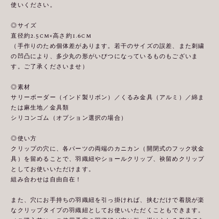
使いください。
◎サイズ
直径約2.5cm×高さ約1.6cm
（手作りのため個体差があります。若干のサイズの誤差、また刺繍
の凹凸により、多少丸の形がいびつになっているものもございま
す。ご了承くださいませ）
◎素材
サリーボーダー（インド製リボン）／くるみ金具（アルミ）／綿ま
たは麻生地／金具類
シリコンゴム（オプション選択の場合）
◎使い方
クリップの穴に、各パーツの両端のカニカン（開閉式のフック状金
具）を留めることで、羽織紐やショールクリップ、袂留めクリップ
としてお使いいただけます。
組み合わせは自由自在！
また、穴にお手持ちの羽織紐を引っ掛ければ、挟むだけで着脱が楽
なクリップタイプの羽織紐としてお使いいただくこともできます。