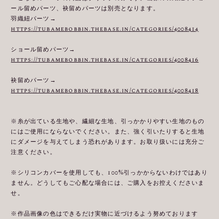
ール留めパーツ、袂留めパーツは別売となります。
羽織紐パーツ→
https://tubamebobbin.thebase.in/categories/4008414
ショール留めパーツ→
https://tubamebobbin.thebase.in/categories/4008416
袂留めパーツ→
https://tubamebobbin.thebase.in/categories/4008418
※糸が出ている生地や、繊細な生地、引っかかりやすい生地のもの
にはご使用にならないでください。また、強く引いたりすると生地
にダメージを与えてしまう恐れがあります。お取り扱いには充分ご
注意ください。
※シリコンカバーを使用しても、100%引っかからないわけではあり
ません。どうしてもご心配な場合には、ご購入をお控えくださいま
せ。
※作品画像の色はできるだけ実物に近づけるよう努めております