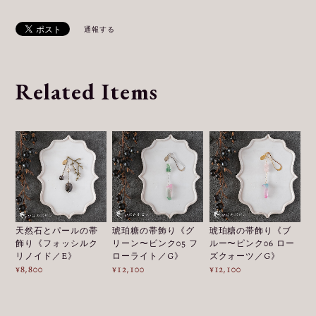
通報する
Related Items
天然石とパールの帯
琥珀糖の帯飾り《グ
琥珀糖の帯飾り《ブ
飾り《フォッシルク
リーン〜ピンク05 フ
ルー〜ピンク06 ロー
リノイド／E》
ローライト／G》
ズクォーツ／G》
¥8,800
¥12,100
¥12,100