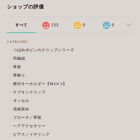
ショップの評価
すべて
153
0
0
CATEGORY
つばめボビンのクリップシリーズ
羽織紐
帯留
帯飾り
根付キーホルダー【Men's】
ナプキンクリップ
タッセル
花緒留め
ブローチ／帯留
ヘアアクセサリー
ピアス／イヤリング