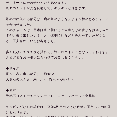
ディネートに合わせやすいと思います。
表面のカットが光を反射して、キラキラと輝きます。
帯の中に入れる部分は、鹿の角のようなデザイン性のあるチャーム
を合わせました。
このチャームは、基本は身に着けるご自身だけの密かなお楽しみで
すが、表に出したい！ と、懐中時計などと合わせていただくな
ど、工夫されているお客さまも。
歩くたびにキラキラと揺れて、装いのポイントとなってくれます。
さまざまなおキモノに合わせてお楽しみください。
◆サイズ
長さ（表に出る部分）：約9cm
天然石の大きさ：約2.7cm×約2cm×約0.8cm
◆素材
天然石（スモーキークォーツ）／コットンパール／金具類
ラッピングなしの場合は、画像4枚目のような台紙に固定してのお届
けとなります。