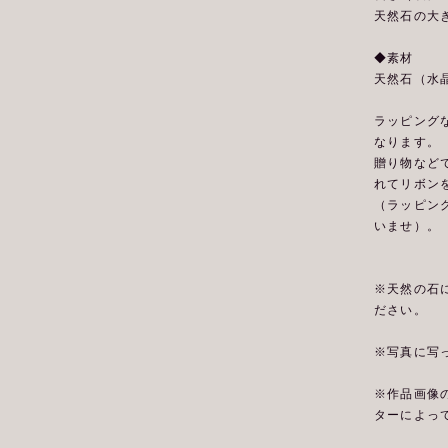
天然石の大きさ
◆素材
天然石（水
ラッピング
なります。
贈り物など
れてリボン
（ラッピン
いませ）。
※天然の石
ださい。
※写真に写
※作品画像
ターによっ