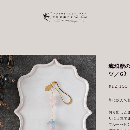
琥珀糖の
ツ／G》
¥12,100
帯に挟んで
切り出した
りに仕立て
ブルー〜ピ