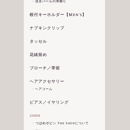
淡水パールの帯飾り
根付キーホルダー【Men's】
ナプキンクリップ
タッセル
花緒留め
ブローチ／帯留
ヘアアクセサリー
ヘアコーム
ピアス／イヤリング
GUIDE
つばめボビン The Shopについて