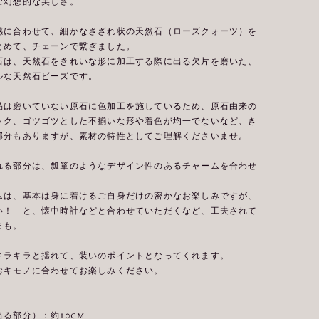
な幻想的な美しさ。
感に合わせて、細かなさざれ状の天然石（ローズクォーツ）を
とめて、チェーンで繋ぎました。
石は、天然石をきれいな形に加工する際に出る欠片を磨いた、
ルな天然石ビーズです。
晶は磨いていない原石に色加工を施しているため、原石由来の
ック、ゴツゴツとした不揃いな形や着色が均一でないなど、き
部分もありますが、素材の特性としてご理解くださいませ。
れる部分は、瓢箪のようなデザイン性のあるチャームを合わせ
ムは、基本は身に着けるご自身だけの密かなお楽しみですが、
い！ と、懐中時計などと合わせていただくなど、工夫されて
まも。
キラキラと揺れて、装いのポイントとなってくれます。
おキモノに合わせてお楽しみください。
る部分）：約10cm