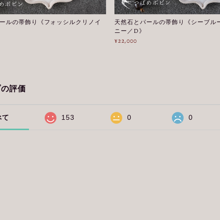
ールの帯飾り《フォッシルクリノイ
天然石とパールの帯飾り《シーブル
ニー／D》
¥22,000
プの評価
べて
153
0
0