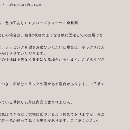
：約3.1cm×約1.4cm
晶（色加工あり））／ローズクォーツ／金具類
なしの場合は、画像7枚目のような台紙に固定してのお届けと
で、ラッピング希望をお選びいただいた場合は、ボックスに入
をかけさせていただきます。
グの仕様は予告なく変更になる場合があります。ご了承くださ
につき、自然なクラックや傷がある場合があります。ご了承く
っている帯飾り以外は商品に含まれません。
の色はできるだけ実物に近づけるよう努めておりますが、モニ
て若干色が違って見える場合があります。ご了承ください。