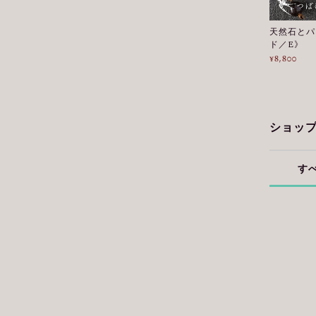
天然石とパ
ド／E》
¥8,800
ショッ
す