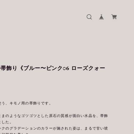
帯飾り《ブルー〜ピンク06 ローズクォー
使う、キモノ用の帯飾りです。
ままのようなゴツゴツとした原石の質感が面白い水晶を、帯飾
ました。
ンクのグラデーションのカラーが施された姿は、まるで甘い琥