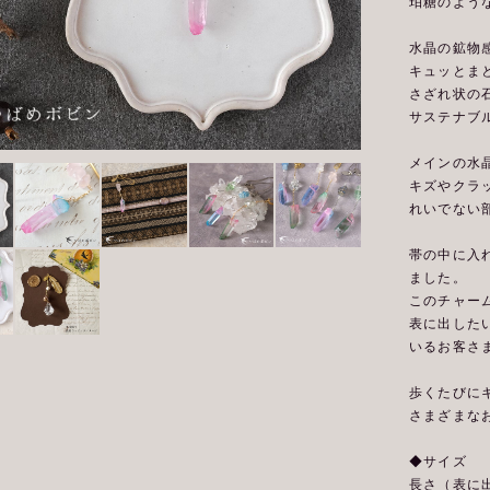
珀糖のよう
水晶の鉱物
キュッとま
さざれ状の
サステナブ
メインの水
キズやクラ
れいでない
帯の中に入
ました。
このチャー
表に出した
いるお客さ
歩くたびに
さまざまな
◆サイズ
長さ（表に出