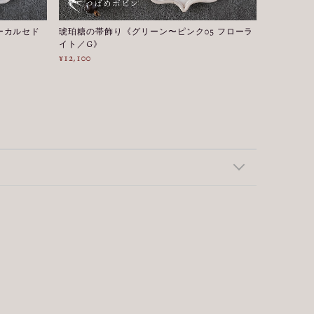
ーカルセド
琥珀糖の帯飾り《グリーン〜ピンク05 フローラ
イト／G》
¥12,100