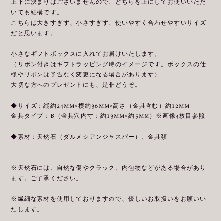
上下に決まりはございませんので、どちらを上にしてお使いいただ
いても結構です。
こちらは大きすぎず、小さすぎず、使いやすく合わせやすいサイズ
だと思います。
小さなギフトボックスに入れてお届けいたします。
（リボン付きはギフトラッピング時のイメージです。ボックスの仕
様やリボンは予告なく変更になる場合があります）
大切な方へのプレゼントにも、是非どうぞ。
◆サイズ：縦約24mm×横約36mm×高さ（金具含む）約12mm
金具タイプ：B（金具穴内寸：約13mm×約5mm）※画像4枚目参照
◆素材：天然石（ダルメシアンジャスパー）、金具類
※天然石には、自然な傷やクラック、内包物などがある場合があり
ます。ご了承ください。
※繊細な素材を使用しておりますので、優しいお取扱いをお願いい
たします。