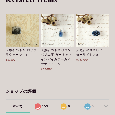
天然石の帯留 ◎ゼブ
天然石の帯留◎ジン
天然石の帯留◎ピー
ラクォーツ／B
バブエ産 ガーネット
ターサイト／B
インバイカラーカイ
¥8,800
¥18,700
ヤナイト／A
¥22,000
ショップの評価
すべて
153
0
0