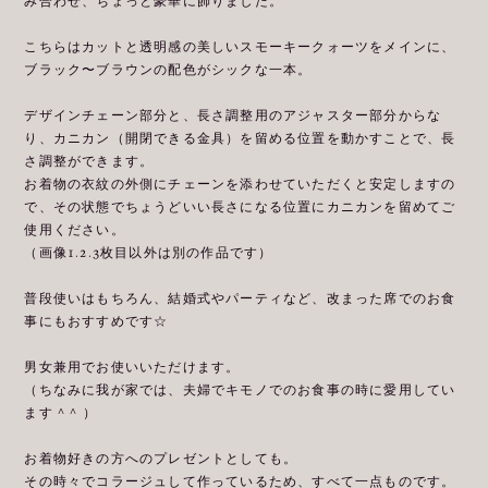
み合わせ、ちょっと豪華に飾りました。
こちらはカットと透明感の美しいスモーキークォーツをメインに、
ブラック〜ブラウンの配色がシックな一本。
デザインチェーン部分と、長さ調整用のアジャスター部分からな
り、カニカン（開閉できる金具）を留める位置を動かすことで、長
さ調整ができます。
お着物の衣紋の外側にチェーンを添わせていただくと安定しますの
で、その状態でちょうどいい長さになる位置にカニカンを留めてご
使用ください。
（画像1.2.3枚目以外は別の作品です）
普段使いはもちろん、結婚式やパーティなど、改まった席でのお食
事にもおすすめです☆
男女兼用でお使いいただけます。
（ちなみに我が家では、夫婦でキモノでのお食事の時に愛用してい
ます ^ ^ ）
お着物好きの方へのプレゼントとしても。
その時々でコラージュして作っているため、すべて一点ものです。