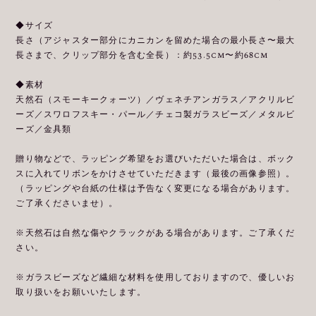
◆サイズ
長さ（アジャスター部分にカニカンを留めた場合の最小長さ〜最大
長さまで、クリップ部分を含む全長）：約53.5cm〜約68cm
◆素材
天然石（スモーキークォーツ）／ヴェネチアンガラス／アクリルビ
ーズ／スワロフスキー・パール／チェコ製ガラスビーズ／メタルビ
ーズ／金具類
贈り物などで、ラッピング希望をお選びいただいた場合は、ボック
スに入れてリボンをかけさせていただきます（最後の画像参照）。
（ラッピングや台紙の仕様は予告なく変更になる場合があります。
ご了承くださいませ）。
※天然石は自然な傷やクラックがある場合があります。ご了承くだ
さい。
※ガラスビーズなど繊細な材料を使用しておりますので、優しいお
取り扱いをお願いいたします。