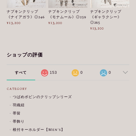
ナプキンクリップ
ナプキンクリップ
ナプキンクリップ
《ナイアガラ》◎246
《モナムール》◎259
《ギャラクシー》
◎265
¥13,200
¥13,200
¥13,200
ショップの評価
すべて
153
0
0
CATEGORY
つばめボビンのクリップシリーズ
羽織紐
帯留
帯飾り
根付キーホルダー【Men's】